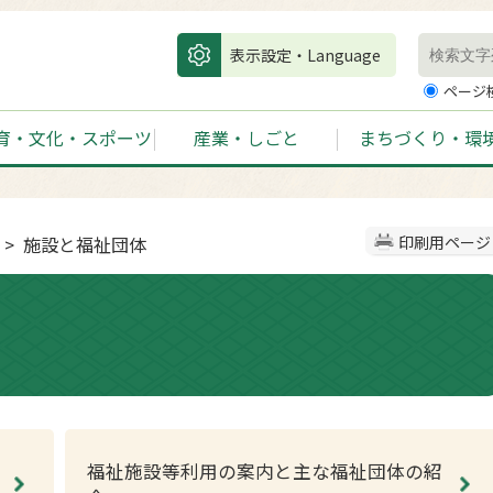
表示設定・Language
ページ
育・文化・スポーツ
産業・しごと
まちづくり・環
> 施設と福祉団体
印刷用ページ
福祉施設等利用の案内と主な福祉団体の紹