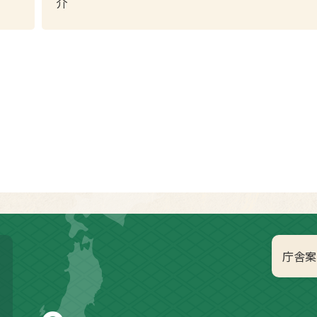
介
庁舎案