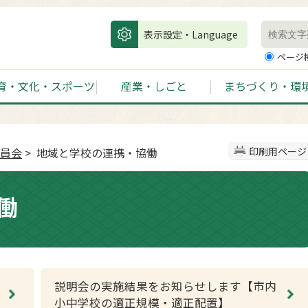
表示設定・Language
ページ
育・文化・スポーツ
産業・しごと
まちづくり・環
員会
> 地域と学校の連携・協働
印刷用ページ
働
説明会の実施結果をお知らせします【市内
小中学校の適正規模・適正配置】