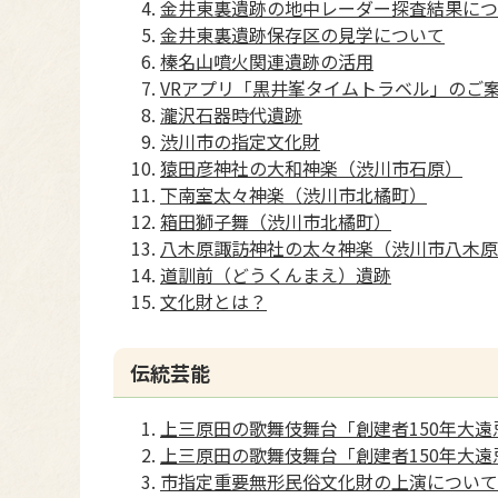
金井東裏遺跡の地中レーダー探査結果につ
金井東裏遺跡保存区の見学について
榛名山噴火関連遺跡の活用
VRアプリ「黒井峯タイムトラベル」のご
瀧沢石器時代遺跡
渋川市の指定文化財
猿田彦神社の大和神楽（渋川市石原）
下南室太々神楽（渋川市北橘町）
箱田獅子舞（渋川市北橘町）
八木原諏訪神社の太々神楽（渋川市八木原
道訓前（どうくんまえ）遺跡
文化財とは？
伝統芸能
上三原田の歌舞伎舞台「創建者150年大
上三原田の歌舞伎舞台「創建者150年大
市指定重要無形民俗文化財の上演について