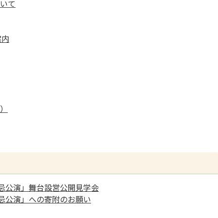
いて
案内
）
遠忌公演」舞台設営公開見学会
遠忌公演」への寄附のお願い