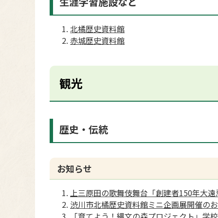
生涯学習施設など
北橘歴史資料館
赤城歴史資料館
観光
歴史・伝統
お知らせ
上三原田の歌舞伎舞台「創建者150年大
渋川市北橘歴史資料館ミニ企画展開催のお
「育てよう！縄文の森プロジェクト」学校