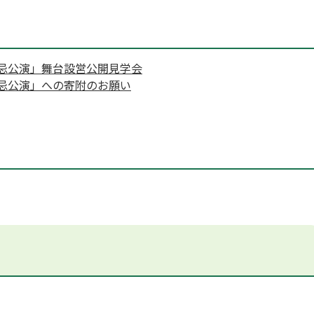
遠忌公演」舞台設営公開見学会
遠忌公演」への寄附のお願い