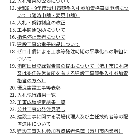
入札結果の公表について
令和8・9年度渋川市競争入札参加資格審査申請につ
いて（随時申請・変更申請）
入札・契約制度の改正
工事関連Q&Aについて
指名停止業者について
建設工事の電子納品について
ゼロ市債による工事等発注時期の平準化への取組に
ついて
消防団員登録報告書の提出について（渋川市に本店
又は委任先営業所を有する建設工事競争入札参加資
格者の方へ）
優良建設工事等表彰
入札執行結果一覧
工事成績評定結果一覧
公共工事の発注見通し
建設工事に関する現場代理人及び主任技術者等の配
置運用について
建設工事入札参加有資格者名簿（渋川市内業者）