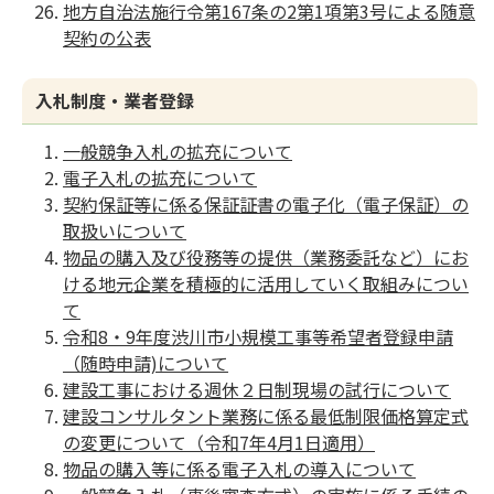
地方自治法施行令第167条の2第1項第3号による随意
契約の公表
入札制度・業者登録
一般競争入札の拡充について
電子入札の拡充について
契約保証等に係る保証証書の電子化（電子保証）の
取扱いについて
物品の購入及び役務等の提供（業務委託など）にお
ける地元企業を積極的に活用していく取組みについ
て
令和8・9年度渋川市小規模工事等希望者登録申請
（随時申請)について
建設工事における週休２日制現場の試行について
建設コンサルタント業務に係る最低制限価格算定式
の変更について（令和7年4月1日適用）
物品の購入等に係る電子入札の導入について