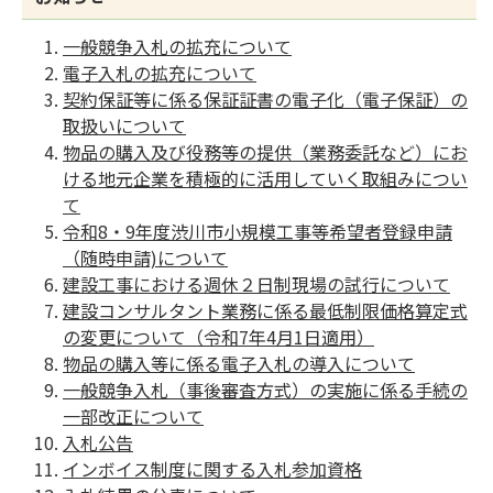
一般競争入札の拡充について
電子入札の拡充について
契約保証等に係る保証証書の電子化（電子保証）の
取扱いについて
物品の購入及び役務等の提供（業務委託など）にお
ける地元企業を積極的に活用していく取組みについ
て
令和8・9年度渋川市小規模工事等希望者登録申請
（随時申請)について
建設工事における週休２日制現場の試行について
建設コンサルタント業務に係る最低制限価格算定式
の変更について（令和7年4月1日適用）
物品の購入等に係る電子入札の導入について
一般競争入札（事後審査方式）の実施に係る手続の
一部改正について
入札公告
インボイス制度に関する入札参加資格