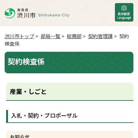
渋川市トップ
>
部局一覧
>
総務部
>
契約管理課
> 契約
検査係
契約検査係
産業・しごと
入札・契約・プロポーザル
お知らせ