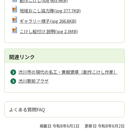
創作こけし
(jpg 605.4KB)
地域おこし協力隊
(jpg 377.7KB)
ギャラリー様子
(jpg 266.8KB)
こけし絵付け 説明
(jpg 2.3MB)
関連リンク
渋川市の現代の名工・黄綬褒章（創作こけし作家）
渋川駅前プラザ
よくある質問FAQ
掲載日 令和8年6月1日
更新日 令和8年6月2日