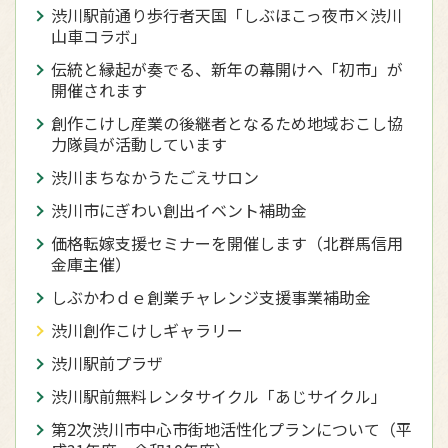
渋川駅前通り歩行者天国「しぶほこっ夜市×渋川
山車コラボ」
伝統と縁起が奏でる、新年の幕開けへ「初市」が
開催されます
創作こけし産業の後継者となるため地域おこし協
力隊員が活動しています
渋川まちなかうたごえサロン
渋川市にぎわい創出イベント補助金
価格転嫁支援セミナーを開催します（北群馬信用
金庫主催）
しぶかわｄｅ創業チャレンジ支援事業補助金
渋川創作こけしギャラリー
渋川駅前プラザ
渋川駅前無料レンタサイクル「あじサイクル」
第2次渋川市中心市街地活性化プランについて（平