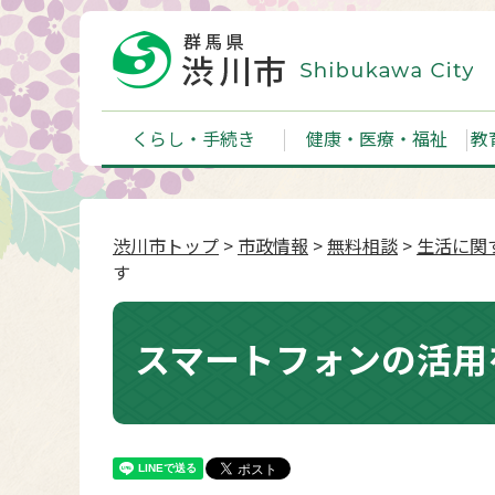
くらし・手続き
健康・医療・福祉
教
渋川市トップ
>
市政情報
>
無料相談
>
生活に関
す
スマートフォンの活用