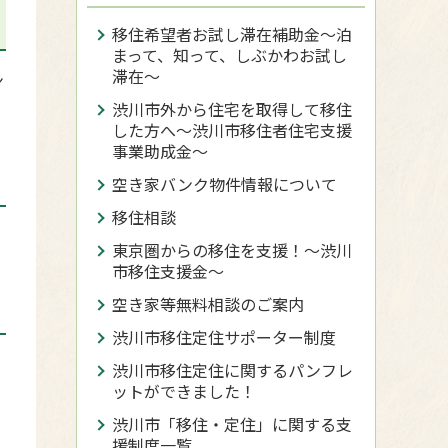
移住希望者お試し滞在補助金〜泊
まって、知って、しぶかわお試し
滞在〜
ン
渋川市外から住宅を取得して移住
した方へ〜渋川市移住者住宅支援
事業助成金〜
空き家バンク物件情報について
移住相談
東京圏からの移住を支援！～渋川
市移住支援金～
空き家等無料相談のご案内
渋川市移住定住サポーター制度
渋川市移住定住に関するパンフレ
ットができました！
渋川市「移住・定住」に関する支
援制度一覧