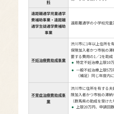
料
遠距離通学児童通学
費補助事業・遠距離
遠距離通学の小学校児童
通学生徒通学費補助
事業
渋川市に1年以上住所を
保険加入者かつ市税の滞
要する費用の1／2を助成
不妊治療費助成事業
特定不妊治療上限10
一般不妊治療上限5万
（補足）同じ年度内
渋川市に住所を有する夫
険加入者かつ市税の滞納
不育症治療費助成事
（群馬県の助成を受けた
業
上限20万円、申請回