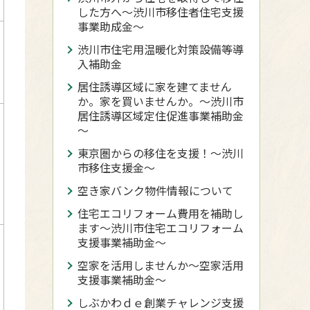
した方へ〜渋川市移住者住宅支援
事業助成金〜
渋川市住宅用温暖化対策設備等導
入補助金
居住誘導区域に家を建てません
か。家を買いませんか。～渋川市
居住誘導区域定住促進事業補助金
～
東京圏からの移住を支援！～渋川
市移住支援金～
空き家バンク物件情報について
住宅エコリフォーム費用を補助し
ます～渋川市住宅エコリフォーム
支援事業補助金～
空家を活用しませんか～空家活用
支援事業補助金～
しぶかわｄｅ創業チャレンジ支援