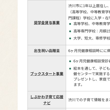
渋川市に1年以上居住し
（高等学校、中等教育学
門課程）学校に入学・在
奨学金貸与事業
高等学校、中等教育学
高等専門学校：月額15
大学、短大、専修学校（
出生祝い品贈呈
6ヶ月児健康相談時にに
6ヶ月児健康相談受診
絵本を通して、子ど
健センターで実施する
ブックスタート事業
プレゼントし、家庭
ます。
しぶかわ子育て応援
渋川での子育て情報をま
ナビ