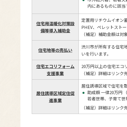
内にあるものに該当
定置用リチウムイオン蓄
住宅用温暖化対策設
PHEV、ペレットスト
備等導入補助金
（補足）補助金額は対
渋川市が所有する住宅
住宅地等の売払い
いを行います。
住宅エコリフォーム
20万円以上の住宅エコ
支援事業
（補足）詳細はリンク
居住誘導区域で住宅を
助成額 一律20万円
居住誘導区域定住促
若者世帯、子育て世
進事業
（補足）詳細はリンク