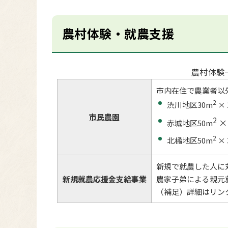
農村体験・就農支援
農村体験
市内在住で農業者以
2
渋川地区30m
×
市民農園
2
×
赤城地区50m
2
北橘地区50m
× 
新規で就農した人に
新規就農応援金支給事業
農家子弟による親元
（補足）詳細はリン