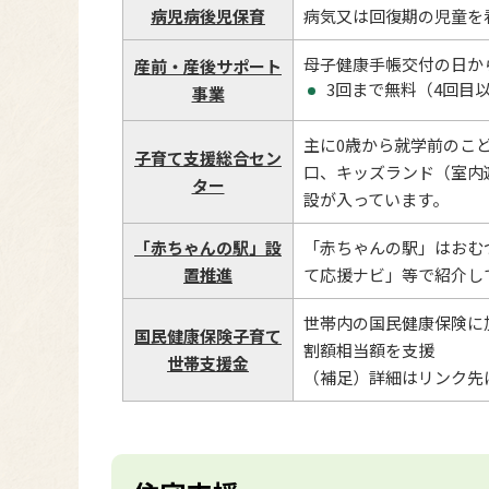
病児病後児保育
病気又は回復期の児童を
母子健康手帳交付の日か
産前・産後サポート
3回まで無料（4回目
事業
主に0歳から就学前のこ
子育て支援総合セン
口、キッズランド（室内
ター
設が入っています。
「赤ちゃんの駅」設
「赤ちゃんの駅」はおむ
置推進
て応援ナビ」等で紹介し
世帯内の国民健康保険に
国民健康保険子育て
割額相当額を支援
世帯支援金
（補足）
詳細はリンク先