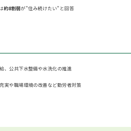
は
約8割弱
が"住み続けたい"と回答
給、公共下水整備や水洗化の推進
充実や職場環境の改善など勤労者対策