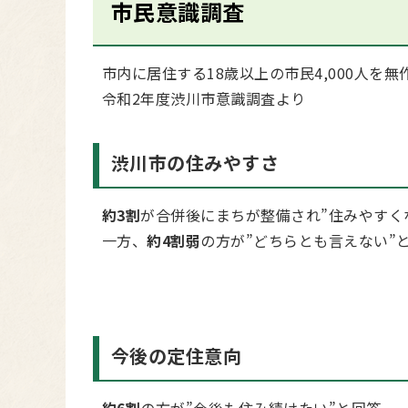
市民意識調査
市内に居住する18歳以上の市民4,000人を無
令和2年度渋川市意識調査より
渋川市の住みやすさ
約3割
が合併後にまちが整備され”住みやすく
一方、
約4割弱
の方が”どちらとも言えない”
今後の定住意向