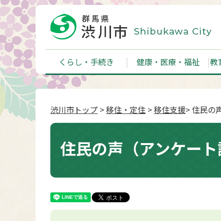
くらし・手続き
健康・医療・福祉
教
渋川市トップ
>
移住・定住
>
移住支援
> 住民
住民の声（アンケート