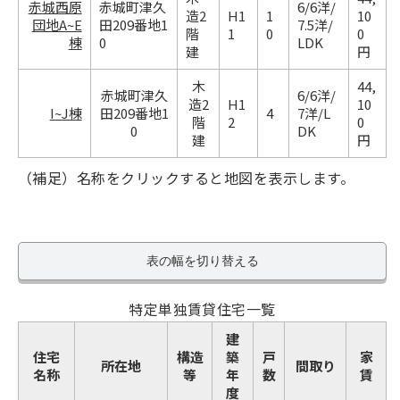
赤城西原
赤城町津久
6/6洋/
造2
H1
1
10
団地A~E
田209番地1
7.5洋/
階
1
0
0
棟
0
LDK
建
円
木
44,
赤城町津久
6/6洋/
造2
H1
10
I~J棟
田209番地1
4
7洋/L
階
2
0
0
DK
建
円
（補足）名称をクリックすると地図を表示します。
表の幅を切り替える
特定単独賃貸住宅一覧
建
住宅
構造
築
戸
家
所在地
間取り
名称
等
年
数
賃
度