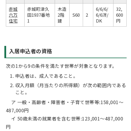
赤城
赤城町津久
木造
6/6/6/
32,
六万
田1937番地
2階
S60
2
6/6洋/
600
住宅
1
建
DK
円
入居申込者の資格
次の1から9の条件を満たす世帯が対象となります。
申込者は、成人であること。
収入月額（月当たりの所得額）が次の範囲内である
こと。
ア 一般・高齢者・障害者・子育て世帯等:158,001～
487,000円
イ 50歳未満の就業者を含む世帯:123,001～487,000
円