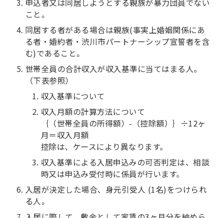
申込者又は同居しようとする親族が暴力団員でない
こと。
同居する者がある場合は親族(事実上婚姻関係にあ
る者・婚約者・渋川市パートナーシップ宣誓者を含
む)であること。
世帯全員の合計収入が収入基準に当てはまる人。
（下表参照）
収入基準について
収入月額の計算方法について
｛（世帯全員の所得額）-（控除額）｝÷12ヶ
月＝収入月額
控除は、ケースにより異なります。
収入基準による入居申込みの可否判定は、相談
時又は申込み受付時に係員が行います。
入居が決定した場合、身元引受人 (1名)をつけられ
る人。
入居に際して、敷金として家賃の3ヶ月分を納めら