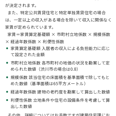
が決定されます。
また、特定公共賃貸住宅と特定単独賃貸住宅の場合
は、一定以上の収入がある場合を除いて収入に関係なく
家賃が定められています。
家賃＝家賃算定基礎額 × 市町村立地係数 × 規模係数
× 経過年数係数 × 利便性係数
家賃算定基礎額 入居者の収入による負担能力に応じ
て設定された金額
市町村立地係数 各市町村の地価の状況を勘案して定
められた数値（渋川市の場合は0.8）
規模係数 該当住宅の床面積を基準面積で除してもと
めた数値（基準面積は65平方メートル）
経過年数係数 建物の老朽度を勘案して算出した数値
利便性係数 立地条件や住宅の設備条件を考慮して算
出した数値
その他、詳細についてはお手数ですが建築住宅課にお