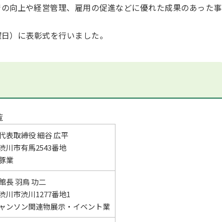
の向上や経営管理、雇用の促進などに優れた成果のあった事
木曜日）に表彰式を行いました。
）
覧
代表取締役 細谷 広平
渋川市有馬2543番地
豚業
館長 羽鳥 功二
渋川市渋川1277番地1
ャンソン関連物展示・イベント業