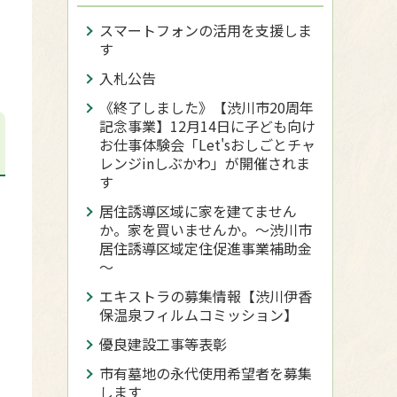
スマートフォンの活用を支援しま
す
入札公告
《終了しました》【渋川市20周年
記念事業】12月14日に子ども向け
お仕事体験会「Let'sおしごとチャ
レンジinしぶかわ」が開催されま
す
居住誘導区域に家を建てません
か。家を買いませんか。～渋川市
居住誘導区域定住促進事業補助金
～
エキストラの募集情報【渋川伊香
保温泉フィルムコミッション】
優良建設工事等表彰
市有墓地の永代使用希望者を募集
します