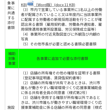
象事
KB)
（Word版）(docx 11 KB)
業に
（3）市内で営業している事業所に1名以上の労働
共通
者が配属されていること又は年度内に当該事業所
する
に配属する労働者の新規採用活動を行うことが確
添付
認出来る書類（雇用契約書、労働条件通知書、雇
書類
用保険適用事業所設置届、労災保険成立届等）
（4）事業所の付近見取図並びに外観及び内観の
写真
（5）その他市長が必要と認める書類必要書類
補助
対象
各事業に追加で必要な添付書類
事業
（1）店舗の所有権その他の権限を証明する書類
（登記事項証明書、賃貸借契約書等）
（2）店舗の所有権が共有であるときは、渋川市
誰もが働きやすい職場環境づくり応援事業補助金
に係る共有者全員の同意書（様式第2号）
（3）店舗を使用する権限が所有権以外であると
きは、渋川市誰もが働きやすい職場環境づくり応
施設
援事業補助金に係る店舗の所有者の同意書（様式