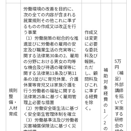
労働環境の改善を目的に、
次の全ての内容が含まれる
就業規則その他これに準ず
るものの作成又は改正を行
う事業
作成又
（1）労働施策の総合的な推
は変更
進並びに労働者の雇用の安
に必要
定及び職業生活の充実等に
な委託
関する法律第30条の2、雇用
料及び
5万
の分野における男女の均等
報酬。
円
な機会及び待遇の確保等に
ただ
補
（補
関する法律第11条及び第11
し、顧
助
足）
条の3並びに育児休業、介護
問料及
対
外部
休業等育児又は家族介護を
びこれ
象
規則
講師
行う労働者の福祉に関する
に準ず
経
整
を招
法律第25条に基づく雇用管
る経費
費
備・
いて
理上必要な措置
を除
の
人材
実施
（2）労働安全衛生法に基づ
く。
1
育成
する
く安全衛生管理体制を確立
／
研修
（3）労働基準法及び労働者
2
会の
災害補償保険法に基づく災
の