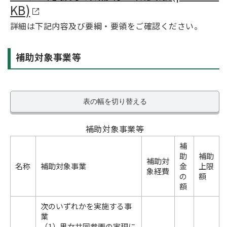
KB)
詳細は下記内容及び要綱・要領をご確認ください。
補助対象事業等
表の幅を切り替える
補助対象事業等
補
助
補助
補助対
名称
補助対象事業
金
上限
象経費
の
額
額
次のいずれかを実施する事
業
（1）男女共同参画の実現に