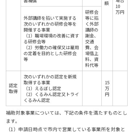
場合
害補償
額
10
研修会
万円
外部講師を招いて実施する
等に招
次のいずれかの研修会等を
く外部
開催する事業
講師の
（1）職場環境の改善に資す
謝金、
る研修会等
交通
（2）労働力の確保又は雇用
費、会
の定着を目的とした研修会
場借上
等
料、資
料代等
次のいずれかの認定を新規
取得する事業
15
認定
（1）えるぼし認定
万
取得
（2）くるみん認定又トライ
円
くるみん認定
補助対象事業については、下記の条件を満たすものとし
ます。
（1）申請日時点で市内で営業している事業所を対象と