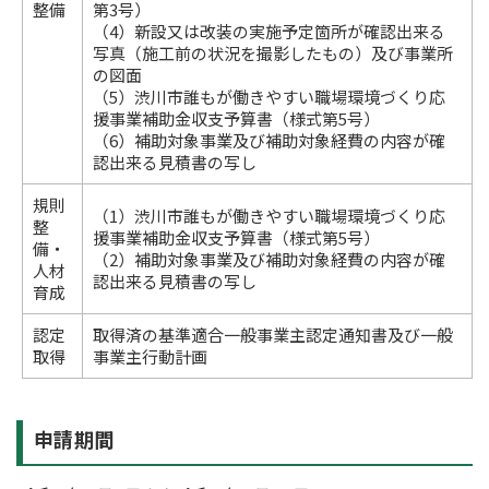
整備
第3号）
（4）新設又は改装の実施予定箇所が確認出来る
写真（施工前の状況を撮影したもの）及び事業所
の図面
（5）渋川市誰もが働きやすい職場環境づくり応
援事業補助金収支予算書（様式第5号）
（6）補助対象事業及び補助対象経費の内容が確
認出来る見積書の写し
規則
（1）渋川市誰もが働きやすい職場環境づくり応
整
援事業補助金収支予算書（様式第5号）
備・
（2）補助対象事業及び補助対象経費の内容が確
人材
認出来る見積書の写し
育成
認定
取得済の基準適合一般事業主認定通知書及び一般
取得
事業主行動計画
申請期間