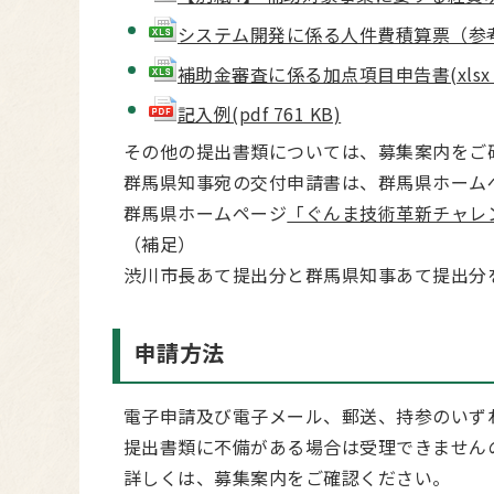
システム開発に係る人件費積算票（参考資料）
補助金審査に係る加点項目申告書(xlsx 1
記入例(pdf 761 KB)
その他の提出書類については、募集案内をご
群馬県知事宛の交付申請書は、群馬県ホーム
群馬県ホームページ
「ぐんま技術革新チャレ
（補足）
渋川市長あて提出分と群馬県知事あて提出分
申請方法
電子申請及び電子メール、郵送、持参のいず
提出書類に不備がある場合は受理できません
詳しくは、募集案内をご確認ください。