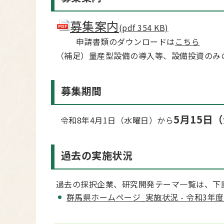
募集案内
(pdf 354 KB)
申請書類のダウンロードは
こちら
（補足）量産型設備の導入等、設備投資のみ
募集期間
5月15日
令和8年4月1日（水曜日）から
過去の実施状況
過去の採択企業、研究開発テーマ一覧は、下
群馬県ホームページ_実施状況 - 令和3年