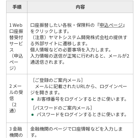
手順
内容
1 Web
口座振替したい各税・保険料の『
申込ページ
』
口座振
をクリックします。
替受付
（注意）ヤマトシステム開発株式会社の提供す
サービ
る外部サイトに遷移します。
ス
個人情報などの必要事項を入力します。
（申込
入力情報の送信が正常に行われると、メールが2
ペー
通送信されます。
ジ）
［ご登録のご案内メール］
2 メー
メールに記載されたURLから、ログインペー
ルの受
ジを開きます。
信
お客様番号をログインするときに使います。
（2
［パスワードのご案内メール］
通）
パスワードをログインするときに使います。
3 金融
金融機関のページで口座情報などを入力しま
機関の
す。