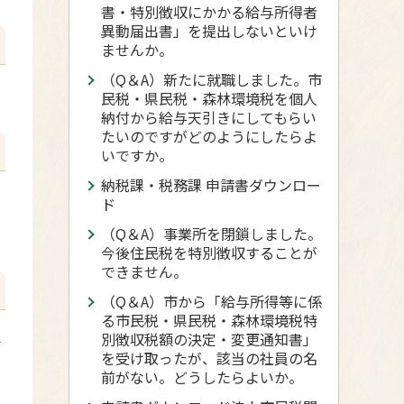
書・特別徴収にかかる給与所得者
異動届出書」を提出しないといけ
ませんか。
（Q＆A）新たに就職しました。市
民税・県民税・森林環境税を個人
納付から給与天引きにしてもらい
たいのですがどのようにしたらよ
いですか。
納税課・税務課 申請書ダウンロー
ド
（Q＆A）事業所を閉鎖しました。
今後住民税を特別徴収することが
できません。
（Q＆A）市から「給与所得等に係
る市民税・県民税・森林環境税特
し
別徴収税額の決定・変更通知書」
を受け取ったが、該当の社員の名
前がない。どうしたらよいか。