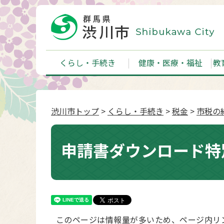
くらし・手続き
健康・医療・福祉
教
渋川市トップ
>
くらし・手続き
>
税金
>
市税の
申請書ダウンロード特
このページは情報量が多いため、ページ内リ