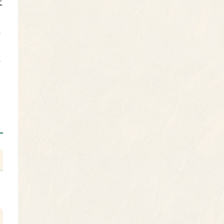
を
動
場