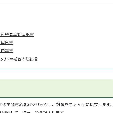
与所得者異動届出書
更届出書
る申請書
を欠いた場合の届出書
式の申請書名を右クリックし、対象をファイルに保存します
を印刷して、必要事項を記入します。