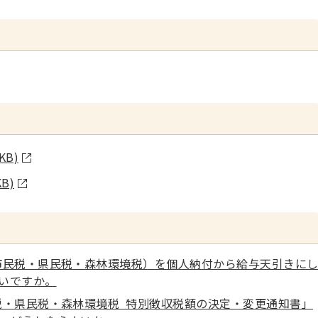
KB)
B)
市民税・県民税・森林環境税）を個人納付から給与天引きに
いですか。
税・県民税・森林環境税 特別徴収税額の決定・変更通知書」