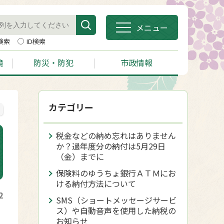
メニュー
検索
ID検索
境
防災・防犯
市政情報
カテゴリー
税金などの納め忘れはありません
か？過年度分の納付は5月29日
（金）までに
保険料のゆうちょ銀行ＡＴＭにお
ける納付方法について
2
SMS（ショートメッセージサービ
ス）や自動音声を使用した納税の
お知らせ