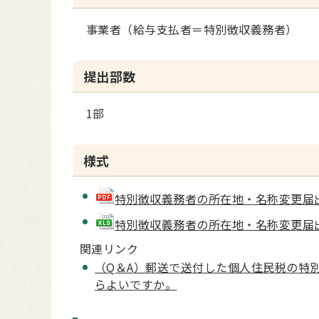
事業者（給与支払者＝特別徴収義務者）
提出部数
1部
様式
特別徴収義務者の所在地・名称変更届出書(p
特別徴収義務者の所在地・名称変更届出書(x
関連リンク
（Q＆A）郵送で送付した個人住民税の特
らよいですか。