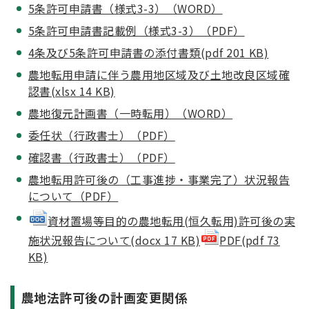
5条許可申請書（様式3-3）（WORD）
5条許可申請書記載例（様式3-3）（PDF）
4条及び5条許可申請書の添付書類(pdf 201 KB)
農地転用申請に伴う農用地区域及び土地改良区域
確
認書(xlsx 14 KB)
農地復元計画書（一時転用）（WORD）
委任状（行政書士）（PDF）
確認書（行政書士）（PDF）
農地転用許可後の（工事進捗・事業完了）状況報告
について（PDF）
資材置場等目的の農地転用(恒久転用)許可後の実
施状況報告について(docx 17 KB)
PDF(pdf 73
KB)
農地法許可後の計画変更関係