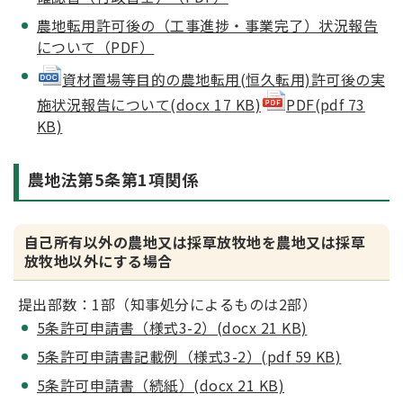
農地転用許可後の（工事進捗・事業完了）状況報告
について（PDF）
資材置場等目的の農地転用(恒久転用)許可後の実
施状況報告について(docx 17 KB)
PDF(pdf 73
KB)
農地法第5条第1項関係
自己所有以外の農地又は採草放牧地を農地又は採草
放牧地以外にする場合
提出部数：1部（知事処分によるものは2部）
5条許可申請書（様式3-2）(docx 21 KB)
5条許可申請書記載例（様式3-2）(pdf 59 KB)
5条許可申請書（
続紙
）(docx 21 KB)