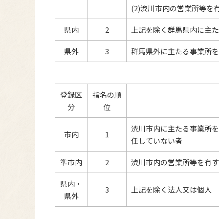
(2)渋川市内の営業所等
県内
2
上記を除く群馬県内に主
県外
3
群馬県外に主たる事業所
登録区
指名の順
分
位
渋川市内に主たる事業所
市内
1
任していない者
準市内
2
渋川市内の営業所等を有
県内・
3
上記を除く法人又は個人
県外