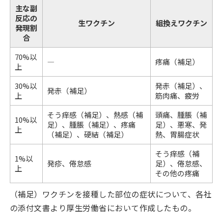
主な副
反応の
生ワクチン
組換えワクチン
発現割
合
70%以
―
疼痛（補足）
上
30%以
発赤（補足）、
発赤（補足）
上
筋肉痛、疲労
そう痒感（補足）、熱感（補
頭痛、腫脹（補
10%以
足）、腫脹（補足）、疼痛
足）、悪寒、発
上
（補足）、硬結（補足）
熱、胃腸症状
そう痒感（補
1%以
発疹、倦怠感
足）、倦怠感、
上
その他の疼痛
（補足）ワクチンを接種した部位の症状について、各社
の添付文書より厚生労働省において作成したもの。