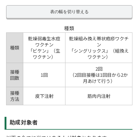
表の幅を切り替える
種類
乾燥弱毒生水痘
乾燥組み換え帯状疱疹ワクチ
ワクチン
ン
種類
「ビケン」（生
「シングリックス」（組換え
ワクチン）
ワクチン）
2回
接種
1回
（2回目接種は1回目から2か
回数
月あけて行う）
接種
皮下注射
筋肉内注射
方法
助成対象者