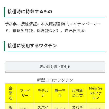
接種時に持参するもの
予診票、接種済証、本人確認書類（マイナンバーカー
ド、運転免許証、保険証など）、自己負担金
接種に使用するワクチン
表の幅を切り替える
新型コロナワクチン
企
Meiji Se
ファイ
モデル
第一三
武田薬
業
ikaファ
ザー
ナ
共
品工業
名
ルマ
販
スパイ
ヌバキ