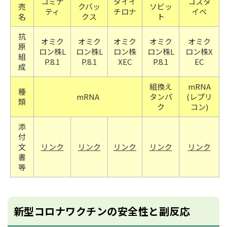
コミナ
ダイイ
コスタ
売
クバッ
ソビッ
ティ
チロナ
イベ
名
クス
ト
抗
オミク
オミク
オミク
オミク
オミク
原
ロン株L
ロン株L
ロン株
ロン株L
ロン株X
組
P.8.1
P.8.1
XEC
P.8.1
EC
成
組換え
mRNA
種
mRNA
タンパ
(レプリ
類
ク
コン)
添
付
文
リンク
リンク
リンク
リンク
リンク
書
等
新型コロナワクチンの安全性と副反応