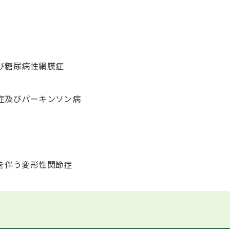
び糖尿病性網膜症
症及びパーキンソン病
を伴う変形性関節症