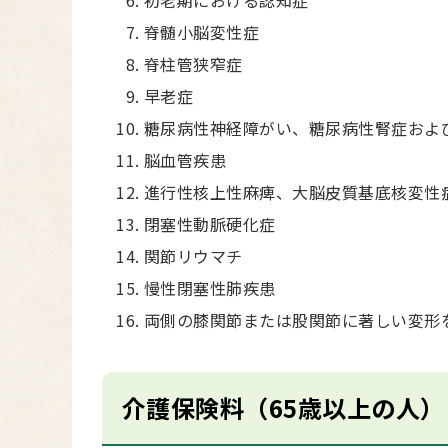
初老期における認知症
脊髄小脳変性症
脊柱管狭窄症
早老症
糖尿病性神経障がい、糖尿病性腎症およ
脳血管疾患
進行性核上性麻痺、大脳皮質基底核変性
閉塞性動脈硬化症
関節リウマチ
慢性閉塞性肺疾患
両側の膝関節または股関節に著しい変形
介護保険料（65歳以上の人）