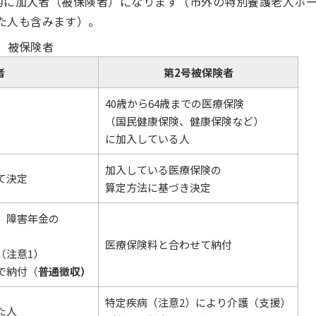
的に加入者（被保険者）になります（市外の特別養護老人ホ
た人も含みます）。
被保険者
者
第2号被保険者
40歳から64歳までの医療保険
（国民健康保険、健康保険など）
に加入している人
加入している医療保険の
て決定
算定方法に基づき決定
、障害年金の
、
医療保険料と合わせて納付
（注意1）
で納付（
普通徴収）
特定疾病（注意2）により介護（支援）
た人