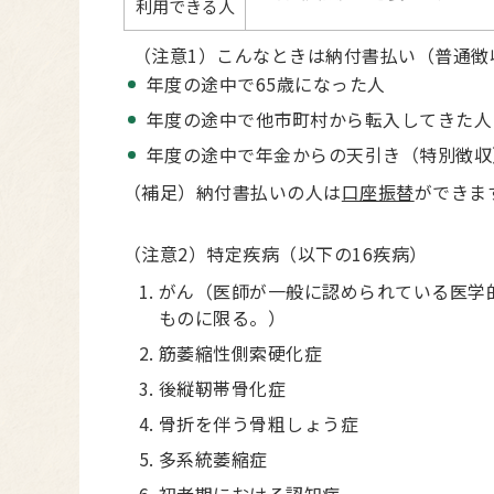
利用できる人
（注意1）こんなときは納付書払い（普通徴
年度の途中で65歳になった人
年度の途中で他市町村から転入してきた人
年度の途中で年金からの天引き（特別徴収
（補足）納付書払いの人は
口座振替
ができま
（注意2）特定疾病（以下の16疾病）
がん（医師が一般に認められている医学
ものに限る。）
筋萎縮性側索硬化症
後縦靭帯骨化症
骨折を伴う骨粗しょう症
多系統萎縮症