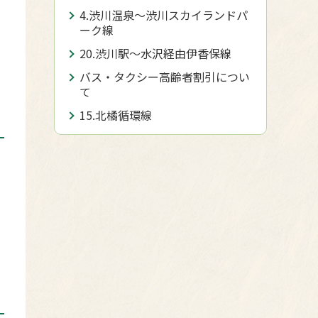
4.渋川温泉～渋川スカイランドパ
ーク線
げ
20.渋川駅～水沢経由伊香保線
バス・タクシー高齢者割引につい
て
15.北橘循環線