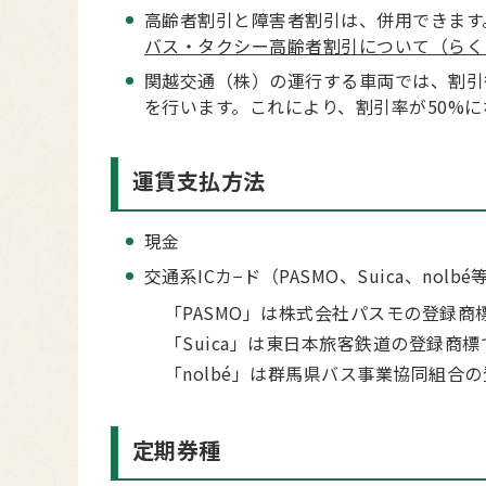
高齢者割引と障害者割引は、併用できます
バス・タクシー高齢者割引について（らくら
関越交通（株）の運行する車両では、割引
を行います。これにより、割引率が50%
運賃支払方法
現金
交通系ICカ−ド（PASMO、Suica、no
「PASMO」は株式会社パスモの登録商
「Suica」は東日本旅客鉄道の登録商標
「nolbé」は群馬県バス事業協同組合
定期券種