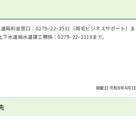
料金窓口：0279−22−2531（両毛ビジネスサポート）ま
水道局水道課工務係：0279−22−2119まで。
掲載日 令和8年4月1
先