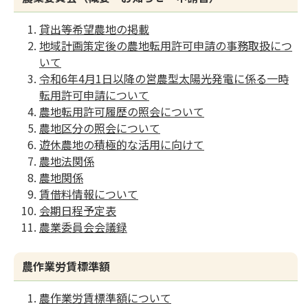
貸出等希望農地の掲載
地域計画策定後の農地転用許可申請の事務取扱につ
いて
令和6年4月1日以降の営農型太陽光発電に係る一時
転用許可申請について
農地転用許可履歴の照会について
農地区分の照会について
遊休農地の積極的な活用に向けて
農地法関係
農地関係
賃借料情報について
会期日程予定表
農業委員会会議録
農作業労賃標準額
農作業労賃標準額について