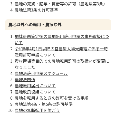
農地の売買・贈与・貸借等の許可（農地法第3条）
農地法第3条の許可基準
農地以外への転用・農振除外
地域計画策定後の農地転用許可申請の事務取扱につ
いて
令和6年4月1日以降の営農型太陽光発電に係る一時
転用許可申請について
資材置場等目的での農地転用許可の取扱いが変更に
なりました
農地法許可申請スケジュール
農地法関係
農地転用届出について
農地改良協議について
農地を転用するときの許可を受ける手順
農地法第4条・第5条の許可基準
農地の無断転用を防ごう