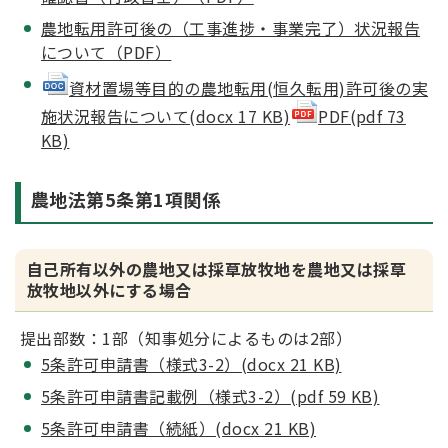
農地転用許可後の（工事進捗・事業完了）状況報告
について（PDF）
資材置場等目的の農地転用(恒久転用)許可後の実
施状況報告について(docx 17 KB)
PDF(pdf 73
KB)
農地法第5条第1項関係
自己所有以外の農地又は採草放牧地を農地又は採草
放牧地以外にする場合
提出部数：1部（知事処分によるものは2部）
5条許可申請書（様式3-2）(docx 21 KB)
5条許可申請書記載例（様式3-2）(pdf 59 KB)
5条許可申請書（
続紙
）(docx 21 KB)