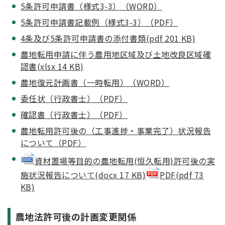
5条許可申請書（様式3-3）（WORD）
5条許可申請書記載例（様式3-3）（PDF）
4条及び5条許可申請書の添付書類(pdf 201 KB)
農地転用申請に伴う農用地区域及び土地改良区域
確
認書(xlsx 14 KB)
農地復元計画書（一時転用）（WORD）
委任状（行政書士）（PDF）
確認書（行政書士）（PDF）
農地転用許可後の（工事進捗・事業完了）状況報告
について（PDF）
資材置場等目的の農地転用(恒久転用)許可後の実
施状況報告について(docx 17 KB)
PDF(pdf 73
KB)
農地法許可後の計画変更関係