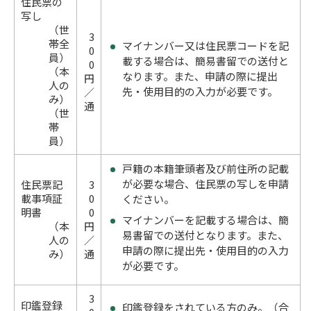
住民票の
写し
（世
3
帯全
マイナンバー又は住民票コードを記
0
員）
載する場合は、簡易書留での送付と
0
（本
なります。また、申請の際に提出
円
人の
先・使用目的の入力が必要です。
／
み）
通
（世
帯
員）
戸籍の本籍筆頭者及び前住所の記載
が必要な場合、住民票の写しを申請
住民票記
3
載事項証
0
ください。
明書
0
マイナンバーを記載する場合は、簡
（本
円
易書留での送付となります。また、
人の
／
申請の際に提出先・使用目的の入力
み）
通
が必要です。
3
印鑑登録
印鑑登録をされている方のみ。（合