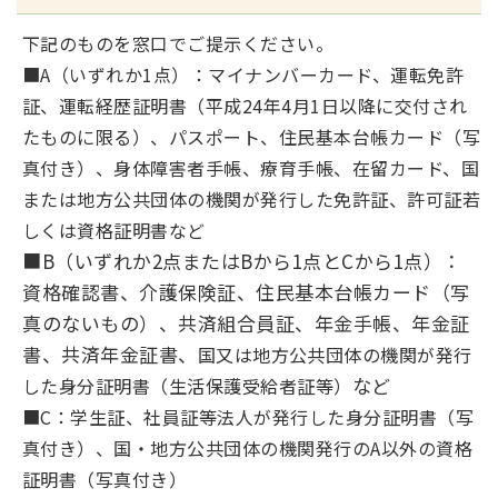
下記のものを窓口でご提示ください。
■A（いずれか1点）：マイナンバーカード、運転免許
証、運転経歴証明書（平成24年4月1日以降に交付され
たものに限る）、パスポート、住民基本台帳カード（写
真付き）、身体障害者手帳、療育手帳、在留カード、国
または地方公共団体の機関が発行した免許証、許可証若
しくは資格証明書など
■B（いずれか2点またはBから1点とCから1点）：
資格確認書、介護保険証、住民基本台帳カード（写
真のないもの）、共済組合員証、年金手帳、年金証
書、共済年金証書、
国又は地方公共団体の機関が発行
など
した身分証明書（生活保護受給者証等）
■C：学生証、社員証等法人が発行した身分証明書（写
真付き）、国・地方公共団体の機関発行のA以外の資格
証明書（写真付き）