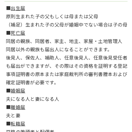
■
出生届
原則生まれた子の父もしくは母または父母
（補足）生まれた子の父母が婚姻中でない場合は子の母
■
死亡届
同居の親族、同居者、家主、地主、家屋・土地管理人
同居以外の親族も届出人になることができます。
後見人、保佐人、補助人、任意後見人、任意後見受任者
も届出ができますが、その際はその資格を証明する登記
事項証明書の原本または家庭裁判所の審判書謄本および
確定証明書が必要です。
■
婚姻届
夫になる人と妻になる人
■
離婚届
夫と妻
■
転籍届
戸籍の筆頭者と配偶者