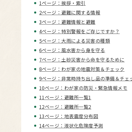
1ページ：挨拶・索引
2ページ：避難に関する情報
3ページ：避難情報と避難
4ページ：特別警報をご存じですか？
5ページ：大雨による災害の種類
6ページ：風水害から身を守る
7ページ：土砂災害から命を守るために
8ページ：わが家の地震対策＆チェック
9ページ：非常時持ち出し品の準備＆チェ
10ページ：わが家の防災・緊急情報メモ
11ページ：避難所一覧1
12ページ：避難所一覧2
13ページ：地表震度分布図
14ページ：液状化危険度予測