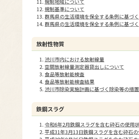
規制地域について
規制基準について
群馬県の生活環境を保全する条例に基づく
群馬県の生活環境を保全する条例に基づく
放射性物質
渋川市内における放射線量
空間放射線量測定器貸出しについて
食品等放射能検査
食品等放射能検査結果
渋川市除染実施計画に基づく除染等の措置
鉄鋼スラグ
令和6年2月鉄鋼スラグを含む砕石の使用
平成31年3月13日鉄鋼スラグを含む砕石