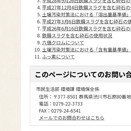
平成28年9月26日鉄鋼スラグを含む砕石
平成27年12月4日鉄鋼スラグを含む砕石
土壌汚染対策法における「溶出量基準値」
平成27年3月6日鉄鋼スラグを含む砕石の
平成26年6月16日鉄鋼スラグを含む砕石
鉄鋼スラグを含む砕石の使用状況
六価クロムについて
土壌汚染対策法における「含有量基準値」
ふっ素について
このページについてのお問い
市民生活部 環境課 環境保全係
住所：
〒377-8501 群馬県渋川市石原80番地
電話：
0279-22-3733
FAX：
0279-24-6541
メールでのお問合わせはこちら