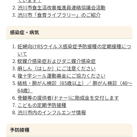
ています！
渋川市食生活改善推進員連絡協議会活動
渋川市「食育ライブラリー」のご紹介
感染症・病気
妊婦向けRSウイルス感染症予防接種の定期接種につ
いて
蚊媒介感染症およびダニ媒介感染症
麻しん（はしか）にご注意ください
複十字シール運動募金にご協力ください
結核・肺がん検診（65歳以上）／ 肺がん検診（40〜
64歳）
骨髄等の提供者(ドナー)に助成金を交付します
こどもの定期予防接種
渋川市内のインフルエンザ情報
予防接種