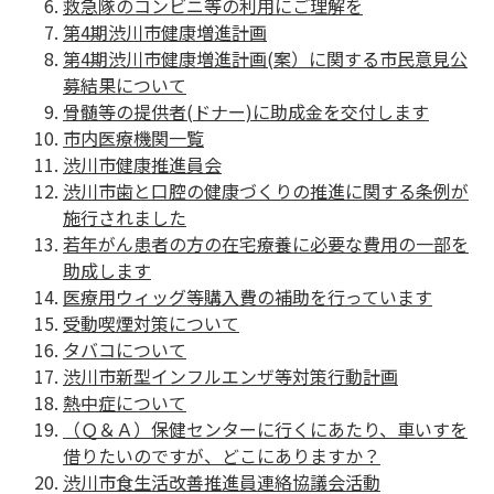
救急隊のコンビニ等の利用にご理解を
第4期渋川市健康増進計画
第4期渋川市健康増進計画(案）に関する市民意見公
募結果について
骨髄等の提供者(ドナー)に助成金を交付します
市内医療機関一覧
渋川市健康推進員会
渋川市歯と口腔の健康づくりの推進に関する条例が
施行されました
若年がん患者の方の在宅療養に必要な費用の一部を
助成します
医療用ウィッグ等購入費の補助を行っています
受動喫煙対策について
タバコについて
渋川市新型インフルエンザ等対策行動計画
熱中症について
（Ｑ＆Ａ）保健センターに行くにあたり、車いすを
借りたいのですが、どこにありますか？
渋川市食生活改善推進員連絡協議会活動