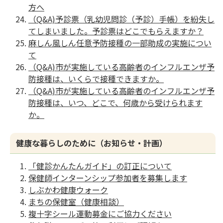
方へ
（Q&A)予診票（乳幼児問診（予診）手帳）を紛失し
てしまいました。予診票はどこでもらえますか？
麻しん風しん任意予防接種の一部助成の実施につい
て
（Q&A)市が実施している高齢者のインフルエンザ予
防接種は、いくらで接種できますか。
（Q&A)市が実施している高齢者のインフルエンザ予
防接種は、いつ、どこで、何歳から受けられます
か。
健康な暮らしのために（お知らせ・計画）
「健診かんたんガイド」の訂正について
保健師インターンシップ参加者を募集します
しぶかわ健康ウォーク
まちの保健室（健康相談）
複十字シール運動募金にご協力ください